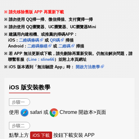
請先移除舊版 APP 再重新下載
請勿使用 QQ掃一掃、微信掃描、支付寶掃一掃
請勿使用 QQ瀏覽器、UC瀏覽器、UC瀏覽器Mini
建議用內建相機、或推薦的掃碼APP：
iOS :
二維碼條碼
或
QR碼
掃描
Android :
二維碼條瞄
或
二維碼
掃描
若 APP 無法更新或下載，請先刪除再重新安裝。仍無法解決問題，請
聯繫客服（
Line：sline66
）並附上本頁網址
iOS 版本遇到「無法驗證 App」時：
開啟方法教學
iOS 版安裝教學
步驟一
使用
safari 或
Chrome 開啟本>頁面
步驟二
點擊上方
按鈕下載安裝 APP
iOS 下載