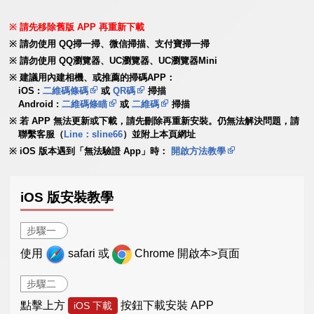
請先移除舊版 APP 再重新下載
請勿使用 QQ掃一掃、微信掃描、支付寶掃一掃
請勿使用 QQ瀏覽器、UC瀏覽器、UC瀏覽器Mini
建議用內建相機、或推薦的掃碼APP：
iOS :
二維碼條碼
或
QR碼
掃描
Android :
二維碼條瞄
或
二維碼
掃描
若 APP 無法更新或下載，請先刪除再重新安裝。仍無法解決問題，請
聯繫客服（
Line：sline66
）並附上本頁網址
iOS 版本遇到「無法驗證 App」時：
開啟方法教學
iOS 版安裝教學
步驟一
使用
safari 或
Chrome 開啟本>頁面
步驟二
點擊上方
按鈕下載安裝 APP
iOS 下載