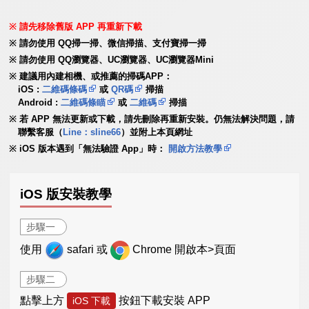
請先移除舊版 APP 再重新下載
請勿使用 QQ掃一掃、微信掃描、支付寶掃一掃
請勿使用 QQ瀏覽器、UC瀏覽器、UC瀏覽器Mini
建議用內建相機、或推薦的掃碼APP：
iOS :
二維碼條碼
或
QR碼
掃描
Android :
二維碼條瞄
或
二維碼
掃描
若 APP 無法更新或下載，請先刪除再重新安裝。仍無法解決問題，請
聯繫客服（
Line：sline66
）並附上本頁網址
iOS 版本遇到「無法驗證 App」時：
開啟方法教學
iOS 版安裝教學
步驟一
使用
safari 或
Chrome 開啟本>頁面
步驟二
點擊上方
按鈕下載安裝 APP
iOS 下載