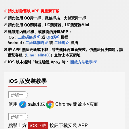
請先移除舊版 APP 再重新下載
請勿使用 QQ掃一掃、微信掃描、支付寶掃一掃
請勿使用 QQ瀏覽器、UC瀏覽器、UC瀏覽器Mini
建議用內建相機、或推薦的掃碼APP：
iOS :
二維碼條碼
或
QR碼
掃描
Android :
二維碼條瞄
或
二維碼
掃描
若 APP 無法更新或下載，請先刪除再重新安裝。仍無法解決問題，請
聯繫客服（
Line：sline66
）並附上本頁網址
iOS 版本遇到「無法驗證 App」時：
開啟方法教學
iOS 版安裝教學
步驟一
使用
safari 或
Chrome 開啟本>頁面
步驟二
點擊上方
按鈕下載安裝 APP
iOS 下載