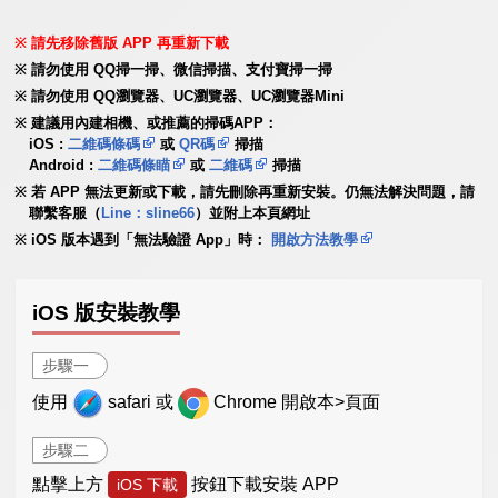
請先移除舊版 APP 再重新下載
請勿使用 QQ掃一掃、微信掃描、支付寶掃一掃
請勿使用 QQ瀏覽器、UC瀏覽器、UC瀏覽器Mini
建議用內建相機、或推薦的掃碼APP：
iOS :
二維碼條碼
或
QR碼
掃描
Android :
二維碼條瞄
或
二維碼
掃描
若 APP 無法更新或下載，請先刪除再重新安裝。仍無法解決問題，請
聯繫客服（
Line：sline66
）並附上本頁網址
iOS 版本遇到「無法驗證 App」時：
開啟方法教學
iOS 版安裝教學
步驟一
使用
safari 或
Chrome 開啟本>頁面
步驟二
點擊上方
按鈕下載安裝 APP
iOS 下載