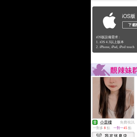
iOS版設備需求 :
1. iOS 4.3以上版本
2. iPhone, iPad, iPod touch
小歪樓
免費視訊
一對多
8
點
一對一
45
點